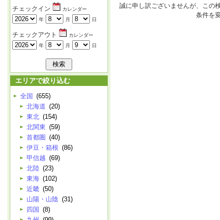
誠に申し訳ございませんが、この
チェックイン
カレンダー
条件を
年
月
日
チェックアウト
カレンダー
年
月
日
エリアで絞り込む
全国
(655)
北海道
(20)
東北
(154)
北関東
(59)
首都圏
(40)
伊豆・箱根
(86)
甲信越
(69)
北陸
(23)
東海
(102)
近畿
(50)
山陽・山陰
(31)
四国
(8)
九州
(99)