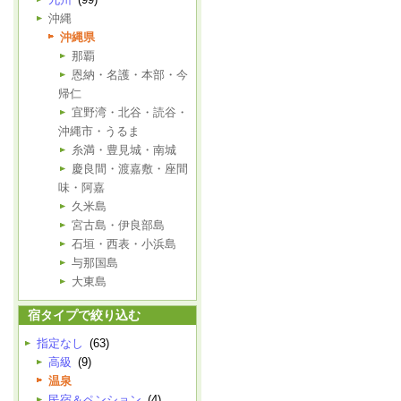
沖縄
沖縄県
那覇
恩納・名護・本部・今
帰仁
宜野湾・北谷・読谷・
沖縄市・うるま
糸満・豊見城・南城
慶良間・渡嘉敷・座間
味・阿嘉
久米島
宮古島・伊良部島
石垣・西表・小浜島
与那国島
大東島
宿タイプで絞り込む
指定なし
(63)
高級
(9)
温泉
民宿＆ペンション
(4)