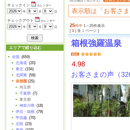
[宿泊施設で並びかえ]
チェックイン
カレンダー
表示順は「お客さ
年
月
日
チェックアウト
カレンダー
25
件中
1～25件表示
年
月
日
[
1
| 全
1
ページ ]
箱根強羅温泉
エリアで絞り込む
全国
(659)
4.98
北海道
(20)
東北
(156)
お客さまの声（32
北関東
(59)
首都圏
(25)
埼玉県
千葉県
(7)
東京都
神奈川県
(18)
伊豆・箱根
(79)
甲信越
(70)
北陸
(23)
東海
(103)