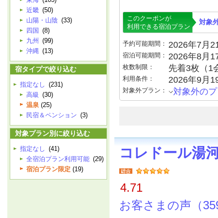
近畿
(50)
このクーポンが
山陽・山陰
(33)
対象
利用できる宿泊プラン
四国
(8)
九州
(99)
予約可能期間：
2026年7月21
沖縄
(13)
宿泊可能期間：
2026年8月
枚数制限：
先着3枚（1
宿タイプで絞り込む
利用条件：
2026年9月
指定なし
(231)
対象外プラン：
対象外のプ
高級
(30)
温泉
(25)
民宿＆ペンション
(3)
対象プラン別に絞り込む
指定なし
(41)
コレドール湯
全宿泊プラン利用可能
(29)
宿泊プラン限定
(19)
4.71
お客さまの声（35