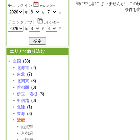
誠に申し訳ございませんが、この
チェックイン
カレンダー
条件を
年
月
日
チェックアウト
カレンダー
年
月
日
エリアで絞り込む
全国
(33)
北海道
(2)
東北
(7)
北関東
(8)
首都圏
(3)
伊豆・箱根
(5)
甲信越
(3)
北陸
(1)
東海
(3)
近畿
滋賀県
京都府
大阪府