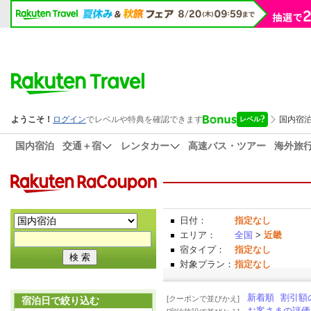
国内宿泊
交通＋宿
レンタカー
高速バス・ツアー
海外旅
日付：
指定なし
エリア：
全国
>
近畿
宿タイプ：
指定なし
対象プラン：
指定なし
新着順
割引額
[クーポンで並びかえ]
宿泊日で絞り込む
お客さまの評価