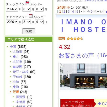
[宿泊施設で並びかえ]
チェックイン
カレンダー
248
件中
1～30件表示
年
月
日
[
1
|
2
|
3
|
4
|
5
| ･･･ 全
9
ページ ]
チェックアウト
カレンダー
ＩＭＡＮＯ Ｏ
年
月
日
Ｉ ＨＯＳＴＥ
エリアで絞り込む
4.32
全国
(1835)
北海道
(93)
お客さまの声（16
東北
(263)
北関東
(119)
首都圏
(247)
伊豆・箱根
(99)
甲信越
(130)
北陸
(57)
東海
(216)
近畿
(248)
滋賀県
(10)
京都府
(89)
このクーポンが
全て
利用できる宿泊プラン
大阪府
(78)