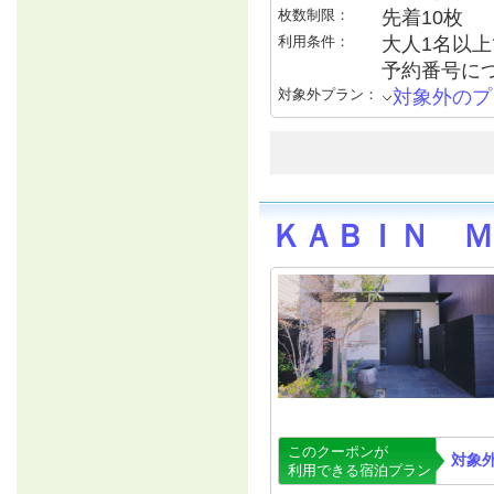
枚数制限：
先着10枚
利用条件：
大人1名以上で
予約番号につ
対象外プラン：
対象外のプ
ＫＡＢＩＮ Ｍ
このクーポンが
対象
利用できる宿泊プラン