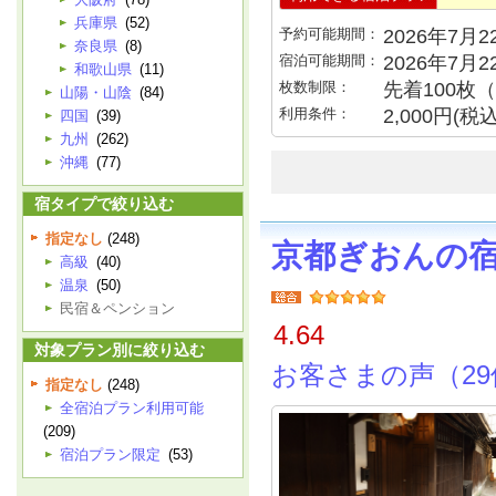
兵庫県
(52)
予約可能期間：
2026年7月22
奈良県
(8)
宿泊可能期間：
2026年7月
和歌山県
(11)
枚数制限：
先着100枚
山陽・山陰
(84)
利用条件：
2,000円(
四国
(39)
九州
(262)
沖縄
(77)
宿タイプで絞り込む
指定なし
(248)
京都ぎおんの
高級
(40)
温泉
(50)
民宿＆ペンション
4.64
対象プラン別に絞り込む
お客さまの声（29
指定なし
(248)
全宿泊プラン利用可能
(209)
宿泊プラン限定
(53)