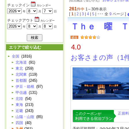
[宿泊施設で並びかえ]
チェックイン
カレンダー
261
件中
1～30件表示
年
月
日
[
1
|
2
|
3
|
4
|
5
| ･･･ 全
9
ページ ]
チェックアウト
カレンダー
Ｔｈｅ 曜 Ｔ
年
月
日
4.0
エリアで絞り込む
お客さまの声（1
全国
(1816)
北海道
(91)
東北
(259)
北関東
(119)
首都圏
(245)
伊豆・箱根
(97)
甲信越
(131)
北陸
(54)
東海
(213)
近畿
(243)
正規料
このクーポンが
山陽・山陰
(85)
利用できる宿泊プラン
四国
(40)
予約可能期間：
九州
(261)