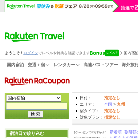
国内宿泊
交通＋宿
レンタカー
高速バス・ツアー
海外旅
日付：
指定なし
エリア：
全国
>
九州
宿タイプ：
指定なし
対象プラン：
指定なし
新着順
割引額
[クーポンで並びかえ]
宿泊日で絞り込む
お客さまの評価