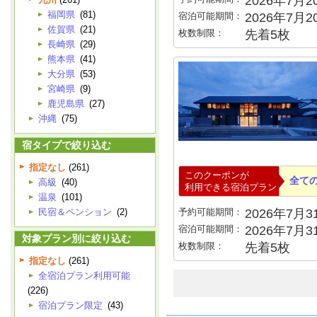
2026年7月20
福岡県
(81)
宿泊可能期間：
2026年7月
佐賀県
(21)
枚数制限：
先着5枚
長崎県
(29)
熊本県
(41)
大分県
(53)
宮崎県
(9)
鹿児島県
(27)
沖縄
(75)
宿タイプで絞り込む
指定なし
(261)
このクーポンが
全て
高級
(40)
利用できる宿泊プラン
温泉
(101)
民宿＆ペンション
(2)
予約可能期間：
2026年7月31
宿泊可能期間：
2026年7月
対象プラン別に絞り込む
枚数制限：
先着5枚
指定なし
(261)
全宿泊プラン利用可能
(226)
宿泊プラン限定
(43)