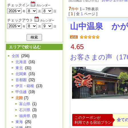
[宿泊施設で並びかえ]
チェックイン
カレンダー
7
件中
1～7件表示
年
月
日
[
1
| 全
1
ページ ]
チェックアウト
カレンダー
山中温泉 か
年
月
日
4.65
エリアで絞り込む
お客さまの声（17
全国
(256)
北海道
(16)
東北
(31)
北関東
(15)
首都圏
(32)
伊豆・箱根
(13)
甲信越
(19)
北陸
(7)
富山県
(1)
石川県
(3)
福井県
(3)
このクーポンが
全て
東海
(25)
利用できる宿泊プラン
近畿
(41)