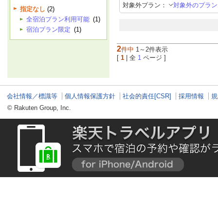
対象外プラン：
対象外のプラン
指定なし
(2)
全宿泊プラン利用可能
(1)
宿泊プラン限定
(1)
2
件中
1～2件表示
[
1
| 全
1
ページ ]
会社情報／標識等
個人情報保護方針
社会的責任[CSR]
採用情報
規
© Rakuten Group, Inc.