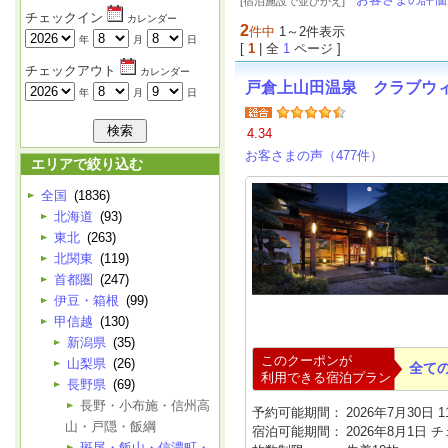
[宿泊施設で並びかえ]
チェックイン
カレンダー
2
件中
1～2件表示
年
月
日
[
1
| 全
1
ページ ]
チェックアウト
カレンダー
戸倉上山田温泉 クラブウ
年
月
日
4.34
お客さまの声（477件）
エリアで絞り込む
全国
(1836)
北海道
(93)
東北
(263)
北関東
(119)
首都圏
(247)
伊豆・箱根
(99)
甲信越
(130)
新潟県
(35)
このクーポンが
山梨県
(26)
全て
利用できる宿泊プラン
長野県
(69)
長野・小布施・信州高
予約可能期間：
2026年7月30日 11
山・戸隠・飯綱
宿泊可能期間：
2026年8月1日 
斑尾・飯山・信濃町・