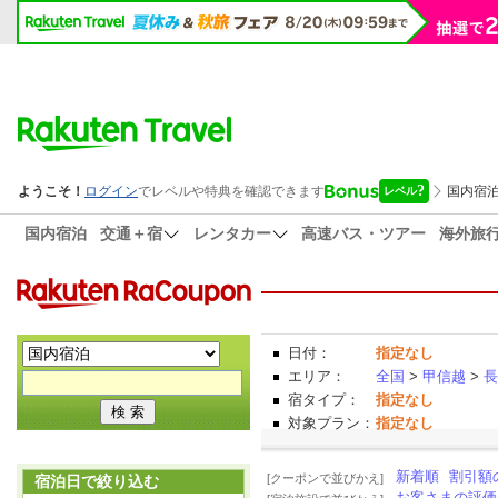
国内宿泊
交通＋宿
レンタカー
高速バス・ツアー
海外旅
日付：
指定なし
エリア：
全国
>
甲信越
>
長
宿タイプ：
指定なし
対象プラン：
指定なし
新着順
割引額
[クーポンで並びかえ]
宿泊日で絞り込む
お客さまの評価