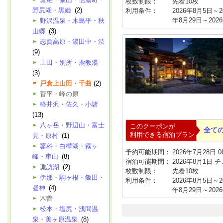
枚数制限：
先着10枚
野尻湖・黒姫
(2)
利用条件：
2026年8月5日～2
年8月29日～20
野沢温泉・木島平・秋
山郷
(3)
志賀高原・湯田中・渋
(9)
上田・別所・鹿教湯
(3)
戸倉上山田・千曲
(2)
菅平・峰の原
軽井沢・佐久・小諸
(13)
八ヶ岳・野辺山・富士
このクーポンが
全て
利用できる宿泊プラン
見・原村
(1)
蓼科・白樺湖・霧ヶ
予約可能期間：
2026年7月28日 08
峰・車山
(8)
宿泊可能期間：
2026年8月1日 
諏訪湖
(2)
枚数制限：
先着10枚
伊那・駒ヶ根・飯田・
利用条件：
2026年8月5日～2
昼神
(4)
年8月29日～20
木曽
松本・塩尻・浅間温
泉・美ヶ原温泉
(8)