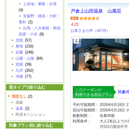
上高地・乗鞍・白骨
(4)
戸倉上山田温泉 山風荘
安曇野・穂高・大町・
豊科
(2)
4.23
白馬・八方尾根・栂池
お客さまの声（457件）
高原・小谷
(8)
北陸
(57)
東海
(216)
近畿
(249)
山陽・山陰
(84)
四国
(39)
九州
(262)
沖縄
(77)
宿タイプで絞り込む
このクーポンが
対象
利用できる宿泊プラン
指定なし
(2)
高級
予約可能期間：
2026年6月18日 13
温泉
(2)
宿泊可能期間：
2026年6月19日
民宿＆ペンション
枚数制限：
先着40枚
利用条件：
大人2名以上での宿泊
対象プラン別に絞り込む
月5日の宿泊不可 /