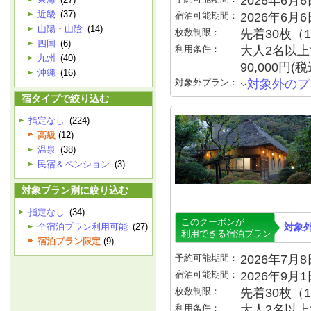
2026年6月6日
近畿
(37)
宿泊可能期間：
2026年6月
山陽・山陰
(14)
枚数制限：
先着30枚（
四国
(6)
利用条件：
大人2名以上で
九州
(40)
90,000円
沖縄
(16)
対象外プラン：
対象外のプ
宿タイプで絞り込む
指定なし
(224)
高級
(12)
温泉
(38)
民宿＆ペンション
(3)
対象プラン別に絞り込む
指定なし
(34)
このクーポンが
全宿泊プラン利用可能
(27)
対象
利用できる宿泊プラン
宿泊プラン限定
(9)
予約可能期間：
2026年7月8日
宿泊可能期間：
2026年9月
枚数制限：
先着30枚（
利用条件：
大人2名以上で