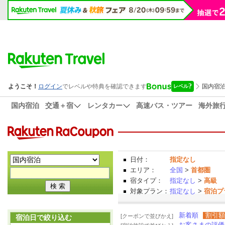
国内宿泊
交通＋宿
レンタカー
高速バス・ツアー
海外旅
日付：
指定なし
エリア：
全国
>
首都圏
宿タイプ：
指定なし
>
高級
対象プラン：
指定なし
>
宿泊プ
新着順
割引額
[クーポンで並びかえ]
宿泊日で絞り込む
お客さまの評価