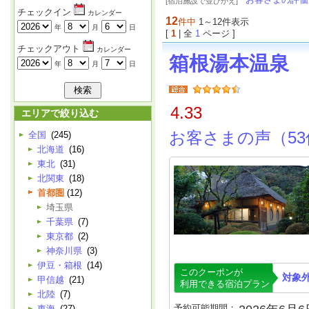
[宿泊施設で並びかえ]
チェックイン
カレンダー
12
件中
1～12件表示
年
月
日
[
1
| 全
1
ページ ]
チェックアウト
カレンダー
箱根湯本温泉
年
月
日
4.33
エリアで絞り込む
お客さまの声（53
全国
(245)
北海道
(16)
東北
(31)
北関東
(18)
首都圏
(12)
埼玉県
千葉県
(7)
東京都
(2)
神奈川県
(3)
伊豆・箱根
(14)
このクーポンが
対象
甲信越
(21)
利用できる宿泊プラン
北陸
(7)
予約可能期間：
東海
(27)