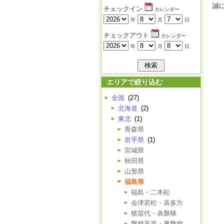
誠
チェックイン
カレンダー
年
月
日
チェックアウト
カレンダー
年
月
日
エリアで絞り込む
全国
(27)
北海道
(2)
東北
(1)
青森県
岩手県
(1)
宮城県
秋田県
山形県
福島県
福島・二本松
会津若松・喜多方
猪苗代・表磐梯
磐梯高原・裏磐梯