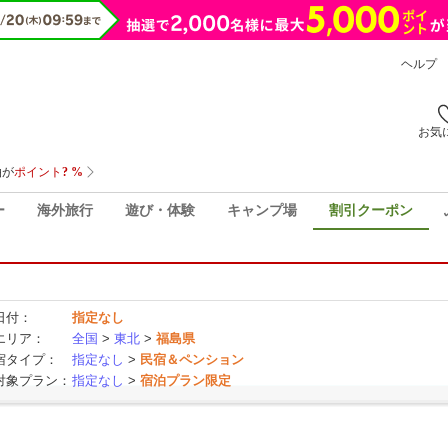
ヘルプ
お気
ー
海外旅行
遊び・体験
キャンプ場
割引クーポン
日付：
指定なし
エリア：
全国
>
東北
>
福島県
宿タイプ：
指定なし
>
民宿＆ペンション
対象プラン：
指定なし
>
宿泊プラン限定