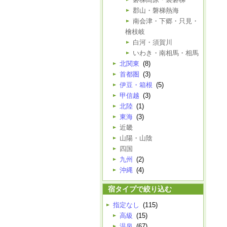
郡山・磐梯熱海
南会津・下郷・只見・
檜枝岐
白河・須賀川
いわき・南相馬・相馬
北関東
(8)
首都圏
(3)
伊豆・箱根
(5)
甲信越
(3)
北陸
(1)
東海
(3)
近畿
山陽・山陰
四国
九州
(2)
沖縄
(4)
宿タイプで絞り込む
指定なし
(115)
高級
(15)
温泉
(67)