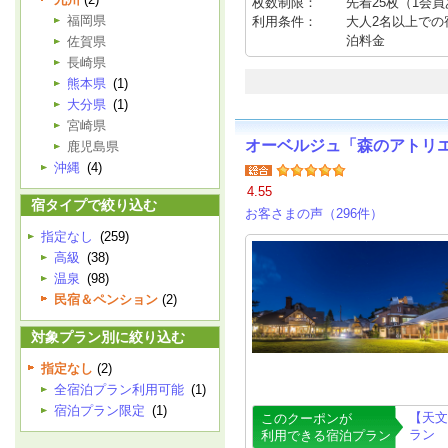
枚数制限：
先着25枚（1会
福岡県
利用条件：
大人2名以上での宿泊
泊料金
佐賀県
長崎県
熊本県
(1)
大分県
(1)
宮崎県
オーベルジュ「森のアトリ
鹿児島県
沖縄
(4)
4.55
宿タイプで絞り込む
お客さまの声（296件）
指定なし
(259)
高級
(38)
温泉
(98)
民宿＆ペンション
(2)
対象プラン別に絞り込む
指定なし
(2)
全宿泊プラン利用可能
(1)
宿泊プラン限定
(1)
【天文
このクーポンが
ラン
利用できる宿泊プラン