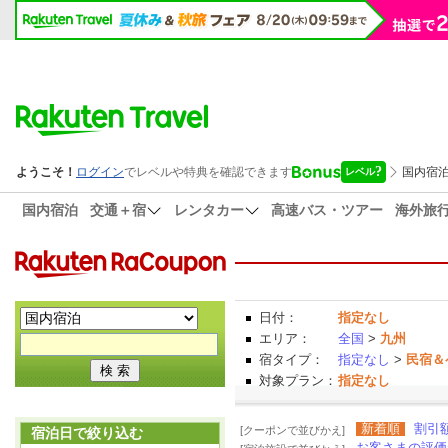
国内宿泊
交通＋宿
レンタカー
高速バス・ツアー
海外旅
日付：
指定なし
エリア：
全国
>
九州
宿タイプ：
指定なし
>
民宿＆
対象プラン：
指定なし
新着順
割引
[クーポンで並びかえ]
宿泊日で絞り込む
お客さまの評価