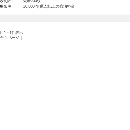
数制限：
先着200枚
用条件：
20,000円(税込)以上の宿泊料金
中
1～1件表示
 全
1
ページ ]