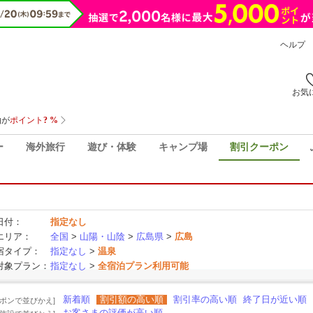
ヘルプ
お気
ー
海外旅行
遊び・体験
キャンプ場
割引クーポン
日付：
指定なし
エリア：
全国
>
山陽・山陰
>
広島県
>
広島
宿タイプ：
指定なし
>
温泉
対象プラン：
指定なし
>
全宿泊プラン利用可能
新着順
割引額の高い順
割引率の高い順
終了日が近い順
ーポンで並びかえ]
お客さまの評価が高い順