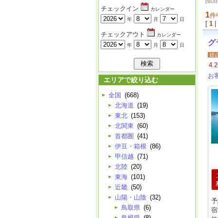
[宿
チェックイン
カレンダー
1
件
年
月
日
[
1
|
チェックアウト
カレンダー
グ
年
月
日
4.2
お
エリアで絞り込む
全国
(668)
北海道
(19)
東北
(153)
北関東
(60)
首都圏
(41)
伊豆・箱根
(86)
甲信越
(71)
北陸
(20)
東海
(101)
近畿
(50)
山陽・山陰
(32)
予
鳥取県
(6)
宿
島根県
(8)