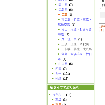
枚
岡山県
(7)
利
広島県
(6)
広島
(1)
東広島・竹原・三原・
広島空港
(2)
1
件
福山・尾道・しまなみ
[
1
|
海道
(1)
呉・江田島
(1)
三次・庄原・帝釈峡
三段峡・芸北・北広島
宮島・宮浜温泉・廿日
市
(1)
山口県
(5)
四国
(7)
九州
(101)
沖縄
(13)
宿タイプで絞り込む
指定なし
(14)
高級
(3)
温泉
(1)