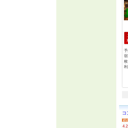
予
宿
枚
利
コ
4.2