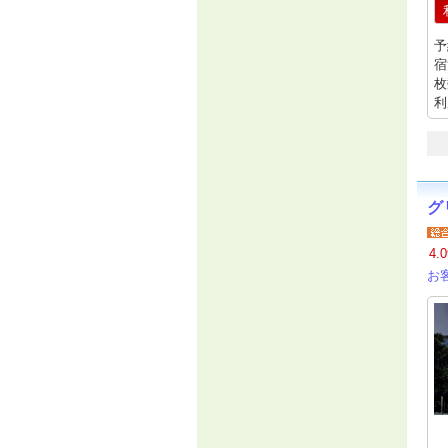
予
宿
枚
利
グ
4.0
お