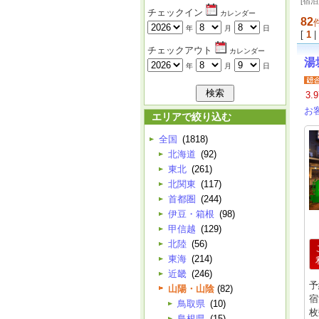
[宿
チェックイン
カレンダー
82
年
月
日
[
1
|
チェックアウト
カレンダー
湯
年
月
日
3.9
お
エリアで絞り込む
全国
(1818)
北海道
(92)
東北
(261)
北関東
(117)
首都圏
(244)
伊豆・箱根
(98)
甲信越
(129)
北陸
(56)
東海
(214)
近畿
(246)
予
山陽・山陰
(82)
宿
鳥取県
(10)
枚
島根県
(15)