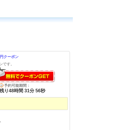
0円クーポン
ンです。
予約可能期間：
残り
48
時間
31
分
55
秒
ト