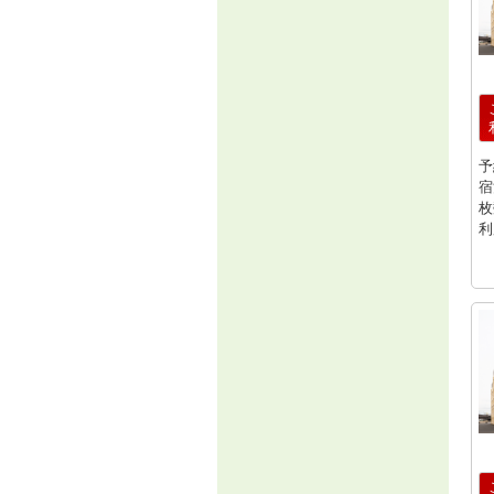
予
宿
枚
利