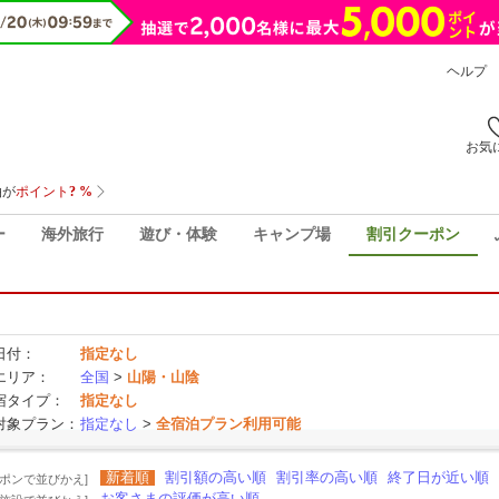
ヘルプ
お気
ー
海外旅行
遊び・体験
キャンプ場
割引クーポン
日付：
指定なし
エリア：
全国
>
山陽・山陰
宿タイプ：
指定なし
対象プラン：
指定なし
>
全宿泊プラン利用可能
新着順
割引額の高い順
割引率の高い順
終了日が近い順
ーポンで並びかえ]
お客さまの評価が高い順