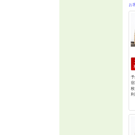
お
予
宿
枚
利