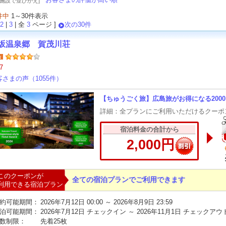
泊施設で並びかえ]
件中
1～30件表示
2
|
3
| 全
3
ページ ]
次の30件
坂温泉郷 賀茂川荘
7
客さまの声（1055件）
【ちゅうごく旅】広島旅がお得になる200
詳細：全プランにご利用いただけるクーポ
宿泊料金の合計から
2,000円
このクーポンが
全ての宿泊プランでご利用できます
利用できる宿泊プラン
約可能期間：
2026年7月12日 00:00 ～ 2026年8月9日 23:59
泊可能期間：
2026年7月12日 チェックイン ～ 2026年11月1日 チェックアウ
数制限：
先着25枚