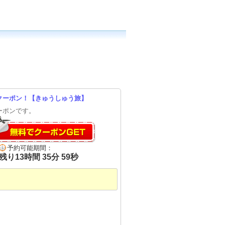
Fクーポン！【きゅうしゅう旅】
ーポンです。
予約可能期間：
残り
13
時間
35
分
58
秒