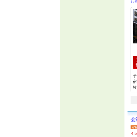
お
予
宿
枚
会
4.5