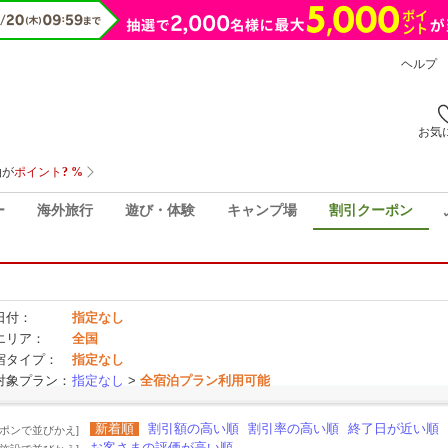
ヘルプ
お気
ー
海外旅行
遊び・体験
キャンプ場
割引クーポン
日付：
指定なし
エリア：
全国
宿タイプ：
指定なし
対象プラン：
指定なし
>
全宿泊プラン利用可能
新着順
割引額の高い順
割引率の高い順
終了日が近い順
ーポンで並びかえ]
お客さまの評価が高い順