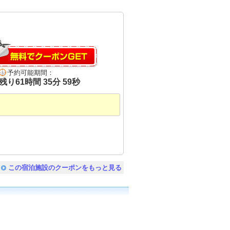
予約可能期間：
残り
61
時間
35
分
58
秒
この宿泊施設のクーポンをもっと見る