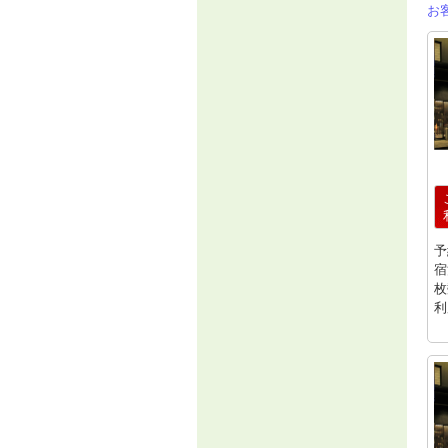
お
予
宿
枚
利