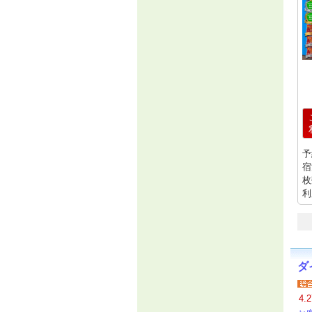
予
宿
枚
利
ダ
4.2