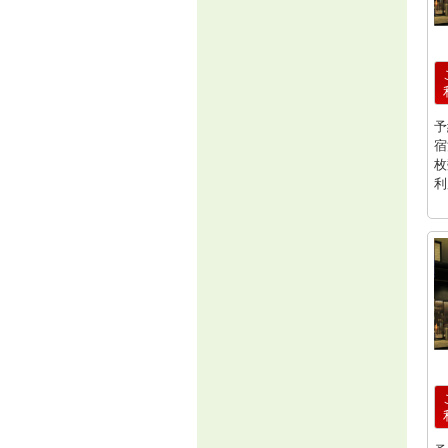
予
宿
枚
利