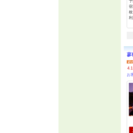
予
宿
枚
利
蓼
4.1
お