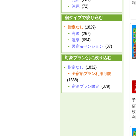
利
沖縄
(72)
宿タイプで絞り込む
指定なし
(1829)
高級
(267)
温泉
(694)
民宿＆ペンション
(37)
対象プラン別に絞り込む
指定なし
(1832)
全宿泊プラン利用可能
(1538)
宿泊プラン限定
(379)
予
宿
枚
利