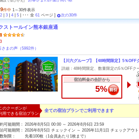
泊施設で並びかえ]
29
件中
1～30件表示
2
|
3
|
4
|
5
| ･･･ 全
61
ページ ]
次の30件
クストールイン熊本銀座通
3
客さまの声（5992件）
【川六グループ】【48時間限定】5％OF
詳細：48時間限定、数量限定の5％OFFク
宿泊料金の合計から
5%
このクーポンが
全ての宿泊プランでご利用できます
利用できる宿泊プラン
約可能期間：
2026年8月5日 00:00 ～ 2026年8月6日 23:59
泊可能期間：
2026年8月5日 チェックイン ～ 2026年11月1日 チェックアウト
数制限：
先着100枚（1会員あたり1枚まで）