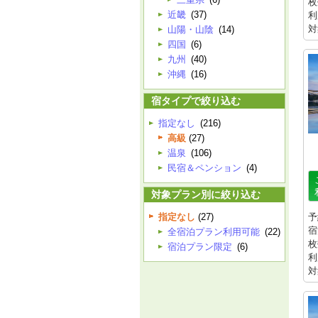
枚
近畿
(37)
利
対
山陽・山陰
(14)
四国
(6)
九州
(40)
沖縄
(16)
宿タイプで絞り込む
指定なし
(216)
高級
(27)
温泉
(106)
民宿＆ペンション
(4)
対象プラン別に絞り込む
指定なし
(27)
予
宿
全宿泊プラン利用可能
(22)
枚
宿泊プラン限定
(6)
利
対