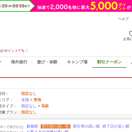
ヘルプ
お気
ー
海外旅行
遊び・体験
キャンプ場
割引クーポン
日付：
指定なし
エリア：
全国
>
東海
宿タイプ：
指定なし
>
高級
対象プラン：
指定なし
新着順
割引額の高い順
割引率の高い順
終了日が近い順
ーポンで並びかえ]
お客さまの評価が高い順