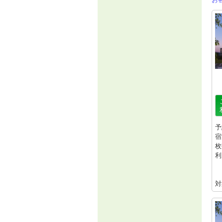
予
宿
枚
利
対