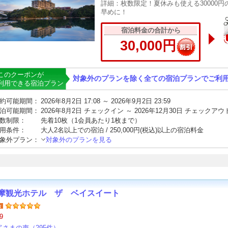
詳細：枚数限定！夏休みも使える30000
早めに！
宿泊料金の合計から
30,000円
このクーポンが
対象外のプランを除く全ての宿泊プランでご利
利用できる宿泊プラン
約可能期間：
2026年8月2日 17:08 ～ 2026年9月2日 23:59
泊可能期間：
2026年8月2日 チェックイン ～ 2026年12月30日 チェックアウ
数制限：
先着10枚（1会員あたり1枚まで）
用条件：
大人2名以上での宿泊 / 250,000円(税込)以上の宿泊料金
象外プラン：
対象外のプランを見る
摩観光ホテル ザ ベイスイート
9
客さまの声（295件）