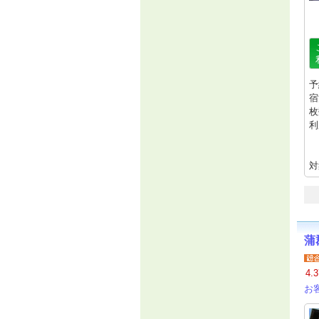
予
宿
枚
利
対
蒲
4.3
お