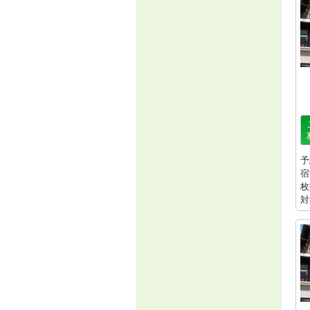
予
宿
枚
対