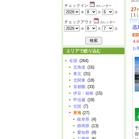
[宿
チェックイン
カレンダー
27
年
月
日
[
1
|
チェックアウト
カレンダー
志
年
月
日
4.6
お
エリアで絞り込む
全国
(264)
北海道
(16)
東北
(31)
北関東
(18)
首都圏
(33)
伊豆・箱根
(15)
甲信越
(19)
北陸
(7)
東海
(27)
岐阜県
(4)
静岡県
(13)
予
愛知県
(4)
宿
三重県
(6)