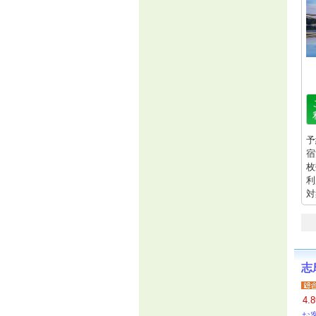
予
宿
枚
利
対
志
4.8
お