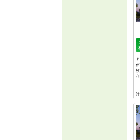
予
宿
枚
利
対