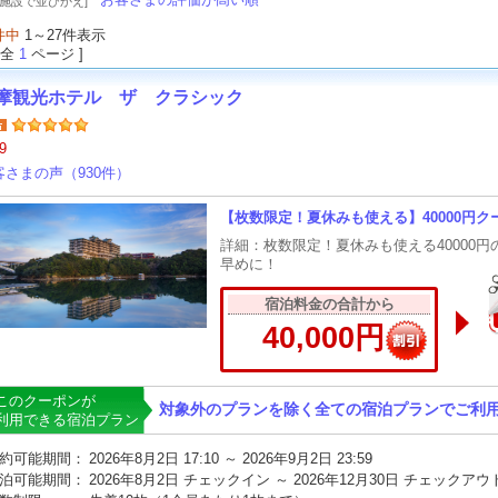
泊施設で並びかえ]
件中
1～27件表示
 全
1
ページ ]
摩観光ホテル ザ クラシック
9
客さまの声（930件）
【枚数限定！夏休みも使える】40000円ク
詳細：枚数限定！夏休みも使える40000
早めに！
宿泊料金の合計から
40,000円
このクーポンが
対象外のプランを除く全ての宿泊プランでご利
利用できる宿泊プラン
約可能期間：
2026年8月2日 17:10 ～ 2026年9月2日 23:59
泊可能期間：
2026年8月2日 チェックイン ～ 2026年12月30日 チェックアウ