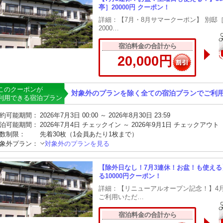
亭］20000円 クーポン！
詳細：【7月・8月サマークーポン】 別邸［
2000…
宿泊料金の合計から
20,000円
このクーポンが
対象外のプランを除く全ての宿泊プランでご利
利用できる宿泊プラン
約可能期間：
2026年7月3日 00:00 ～ 2026年8月30日 23:59
泊可能期間：
2026年7月4日 チェックイン ～ 2026年9月1日 チェックアウト
数制限：
先着30枚（1会員あたり1枚まで）
象外プラン：
対象外のプランを見る
【除外日なし！7月3連休！お盆！も使える】
る10000円クーポン！
詳細：【リニューアルオープン記念！】4
ご利用いただ…
宿泊料金の合計から