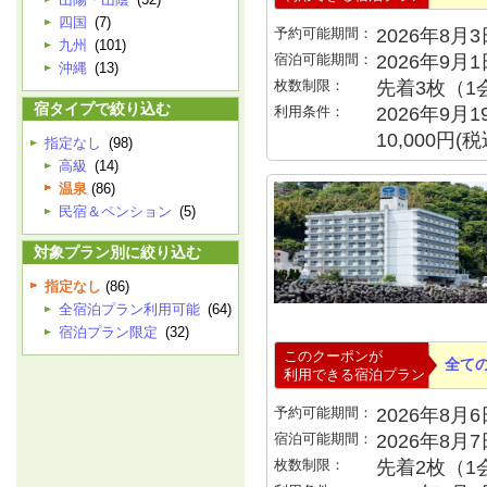
四国
(7)
予約可能期間：
2026年8月3日
九州
(101)
宿泊可能期間：
2026年9月
沖縄
(13)
枚数制限：
先着3枚（1
宿タイプで絞り込む
利用条件：
2026年9月
10,000円
指定なし
(98)
高級
(14)
温泉
(86)
民宿＆ペンション
(5)
対象プラン別に絞り込む
指定なし
(86)
全宿泊プラン利用可能
(64)
宿泊プラン限定
(32)
このクーポンが
全て
利用できる宿泊プラン
予約可能期間：
2026年8月6日
宿泊可能期間：
2026年8月
枚数制限：
先着2枚（1