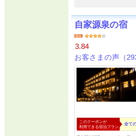
自家源泉の宿
3.84
お客さまの声（29
このクーポンが
全て
利用できる宿泊プラン