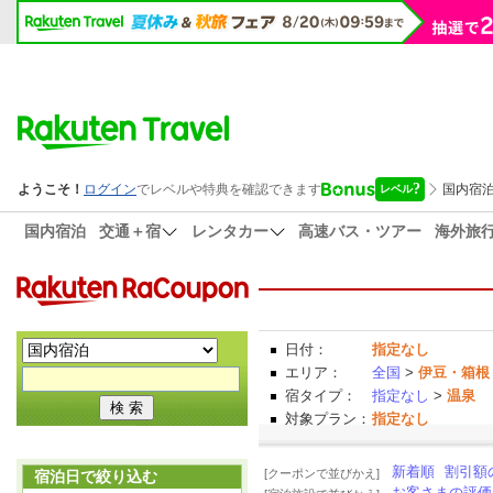
国内宿泊
交通＋宿
レンタカー
高速バス・ツアー
海外旅
日付：
指定なし
エリア：
全国
>
伊豆・箱根
宿タイプ：
指定なし
>
温泉
対象プラン：
指定なし
新着順
割引額
[クーポンで並びかえ]
宿泊日で絞り込む
お客さまの評価