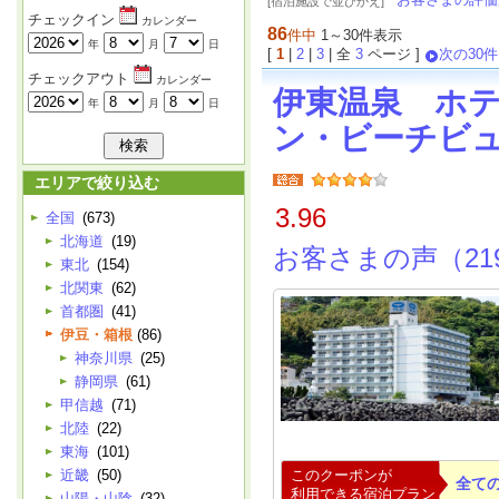
[宿泊施設で並びかえ]
チェックイン
カレンダー
86
件中
1～30件表示
年
月
日
[
1
|
2
|
3
| 全
3
ページ ]
次の30件
チェックアウト
カレンダー
伊東温泉 ホ
年
月
日
ン・ビーチビ
エリアで絞り込む
3.96
全国
(673)
北海道
(19)
お客さまの声（21
東北
(154)
北関東
(62)
首都圏
(41)
伊豆・箱根
(86)
神奈川県
(25)
静岡県
(61)
甲信越
(71)
北陸
(22)
東海
(101)
近畿
(50)
このクーポンが
全て
利用できる宿泊プラン
山陽・山陰
(32)