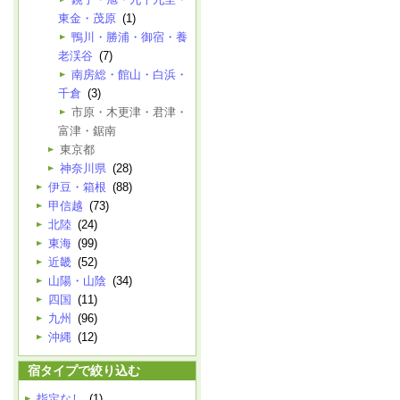
東金・茂原
(1)
鴨川・勝浦・御宿・養
老渓谷
(7)
南房総・館山・白浜・
千倉
(3)
市原・木更津・君津・
富津・鋸南
東京都
神奈川県
(28)
伊豆・箱根
(88)
甲信越
(73)
北陸
(24)
東海
(99)
近畿
(52)
山陽・山陰
(34)
四国
(11)
九州
(96)
沖縄
(12)
宿タイプで絞り込む
指定なし
(1)