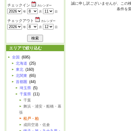
誠に申し訳ございませんが、この
チェックイン
カレンダー
条件を
年
月
日
チェックアウト
カレンダー
年
月
日
エリアで絞り込む
全国
(695)
北海道
(25)
東北
(160)
北関東
(65)
首都圏
(44)
埼玉県
(5)
千葉県
(11)
千葉
舞浜・浦安・船橋・幕
張
松戸・柏
成田空港・佐倉
銚子・旭・九十九里・