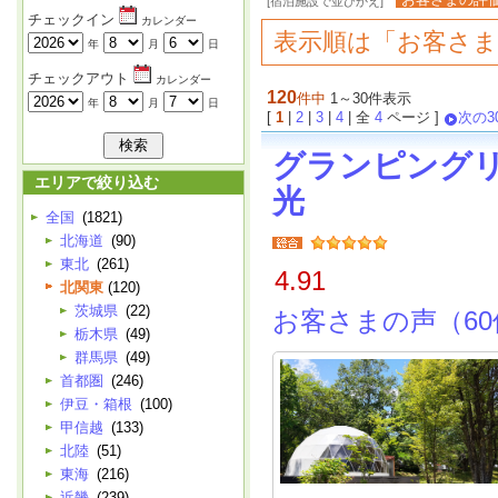
[宿泊施設で並びかえ]
チェックイン
カレンダー
表示順は「お客さ
年
月
日
チェックアウト
カレンダー
120
件中
1～30件表示
年
月
日
[
1
|
2
|
3
|
4
| 全
4
ページ ]
次の3
グランピング
エリアで絞り込む
光
全国
(1821)
北海道
(90)
東北
(261)
4.91
北関東
(120)
茨城県
(22)
お客さまの声（60
栃木県
(49)
群馬県
(49)
首都圏
(246)
伊豆・箱根
(100)
甲信越
(133)
北陸
(51)
東海
(216)
近畿
(239)