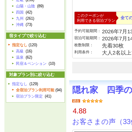
山陽・山陰
(89)
四国
(42)
このクーポンが
全て
九州
(261)
利用できる宿泊プラン
沖縄
(73)
予約可能期間：
2026年7月13
宿タイプで絞り込む
宿泊可能期間：
2026年7月
指定なし
(120)
枚数制限：
先着30枚
高級
(16)
利用条件：
大人2名以上で
温泉
(62)
民宿＆ペンション
(10)
対象プラン別に絞り込む
指定なし
(129)
隠れ家 四季
全宿泊プラン利用可能
(94)
宿泊プラン限定
(41)
4.88
お客さまの声（33