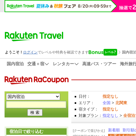
国内宿泊
交通＋宿
レンタカー
高速バス・ツアー
海外旅
日付：
指定なし
エリア：
全国
>
北関東
宿タイプ：
指定なし
対象プラン：
指定なし
>
全宿泊
新着順
割引額
[クーポンで並びかえ]
宿泊日で絞り込む
お客さまの評