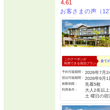
4.61
お客さまの声（12
このクーポンが
全て
利用できる宿泊プラン
予約可能期間：
2026年7月24
宿泊可能期間：
2026年9月
枚数制限：
先着5枚
利用条件：
大人2名以上で
土 曜日の宿泊