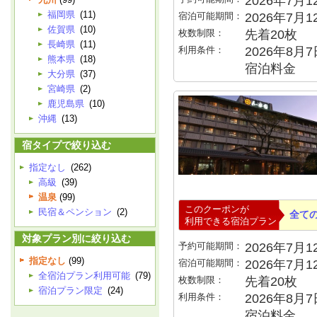
2026年7月12
福岡県
(11)
宿泊可能期間：
2026年7月
佐賀県
(10)
枚数制限：
先着20枚
長崎県
(11)
利用条件：
2026年8月7
熊本県
(18)
宿泊料金
大分県
(37)
宮崎県
(2)
鹿児島県
(10)
沖縄
(13)
宿タイプで絞り込む
指定なし
(262)
高級
(39)
温泉
(99)
このクーポンが
民宿＆ペンション
(2)
全て
利用できる宿泊プラン
対象プラン別に絞り込む
予約可能期間：
2026年7月12
指定なし
(99)
宿泊可能期間：
2026年7月
全宿泊プラン利用可能
(79)
枚数制限：
先着20枚
宿泊プラン限定
(24)
利用条件：
2026年8月7
宿泊料金