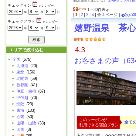
[宿泊施設で並びかえ]
チェックイン
カレンダー
99
件中
1～30件表示
年
月
日
[
1
|
2
|
3
|
4
| 全
4
ページ ]
次の3
チェックアウト
カレンダー
嬉野温泉 茶
年
月
日
4.3
エリアで絞り込む
お客さまの声（63
全国
(675)
北海道
(20)
東北
(156)
北関東
(59)
首都圏
(41)
伊豆・箱根
(87)
甲信越
(70)
北陸
(23)
東海
(103)
近畿
(50)
このクーポンが
全て
山陽・山陰
(33)
利用できる宿泊プラン
四国
(8)
予約可能期間：
九州
(99)