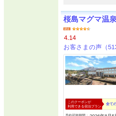
桜島マグマ温
4.14
お客さまの声（51
このクーポンが
全て
利用できる宿泊プラン
予約可能期間：