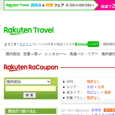
国内宿泊
交通＋宿
レンタカー
高速バス・ツアー
海外旅
日付：
指定なし
エリア：
全国
>
九州
宿タイプ：
指定なし
>
温泉
対象プラン：
指定なし
新着順
割引額
[クーポンで並びかえ]
宿泊日で絞り込む
お客さまの評価