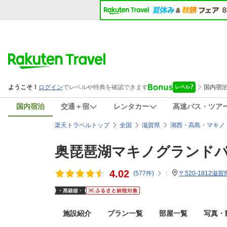
国内宿泊
交通＋宿
レンタカー
高速バス・ツア
楽天トラベルトップ
全国
滋賀県
湖西・高島・マキノ
奥琵琶湖マキノグランド
4.02
(
577
件)
〒520-1812滋
施設紹介
プラン一覧
部屋一覧
写真・動