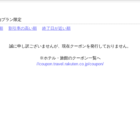
泊プラン限定
順
割引率の高い順
終了日が近い順
誠に申し訳ございませんが、現在クーポンを発行しておりません。
※ホテル・旅館のクーポン一覧へ
//coupon.travel.rakuten.co.jp/coupon/