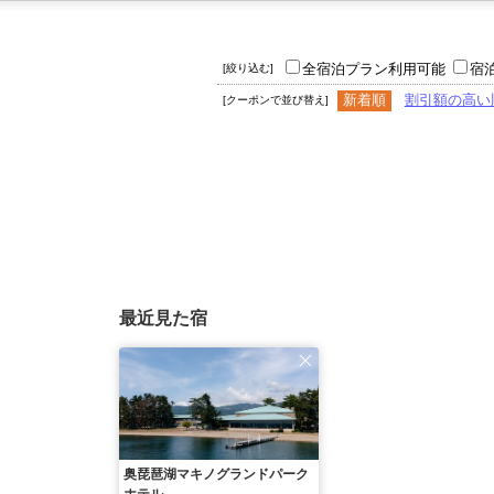
全宿泊プラン利用可能
宿
[絞り込む]
新着順
割引額の高い
[クーポンで並び替え]
最近見た宿
奥琵琶湖マキノグランドパーク