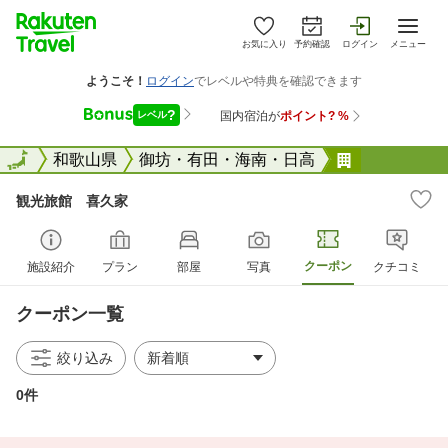
お気に入り
予約確認
ログイン
メニュー
全国
全国
和歌山県
御坊・有田・海南・日高
観光旅館 
観光旅館 喜久家
クーポン
施設紹介
プラン
部屋
写真
クチコミ
クーポン一覧
絞り込み
0件