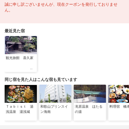
誠に申し訳ございませんが、現在クーポンを発行しておりませ
ん。
最近見た宿
観光旅館 喜久家
同じ宿を見た人はこんな宿も見ています
Ｔａｂｉｓｔ 湯
和歌山プリンスイ
滝原温泉 ほたる
料理宿 橋
浅温泉 湯浅城
ン海南
の湯