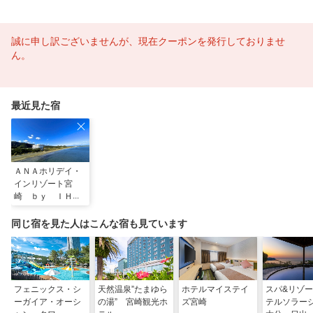
誠に申し訳ございませんが、現在クーポンを発行しておりませ
ん。
最近見た宿
ＡＮＡホリデイ・
インリゾート宮
崎 ｂｙ ＩＨＧ
同じ宿を見た人はこんな宿も見ています
フェニックス・シ
天然温泉”たまゆら
ホテルマイステイ
スパ&リゾ
ーガイア・オーシ
の湯” 宮崎観光ホ
ズ宮崎
テルソラ