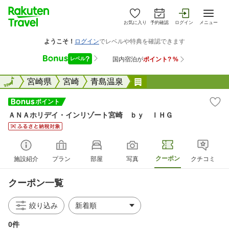
お気に入り
予約確認
ログイン
メニュー
全国
全国
宮崎県
宮崎
青島温泉
ＡＮＡホリデイ・イン
ＡＮＡホリデイ・インリゾート宮崎 ｂｙ ＩＨＧ
クーポン
施設紹介
プラン
部屋
写真
クチコミ
クーポン一覧
絞り込み
0件