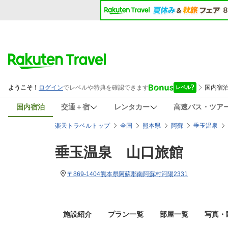
国内宿泊
交通＋宿
レンタカー
高速バス・ツア
楽天トラベルトップ
全国
熊本県
阿蘇
垂玉温泉
垂玉温泉 山口旅館
〒869-1404熊本県阿蘇郡南阿蘇村河陽2331
施設紹介
プラン一覧
部屋一覧
写真・動