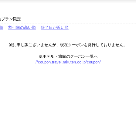
泊プラン限定
順
割引率の高い順
終了日が近い順
誠に申し訳ございませんが、現在クーポンを発行しておりません。
※ホテル・旅館のクーポン一覧へ
//coupon.travel.rakuten.co.jp/coupon/