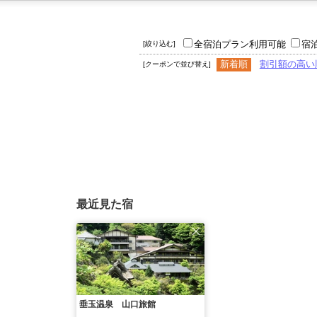
全宿泊プラン利用可能
宿
[絞り込む]
新着順
割引額の高い
[クーポンで並び替え]
最近見た宿
垂玉温泉 山口旅館