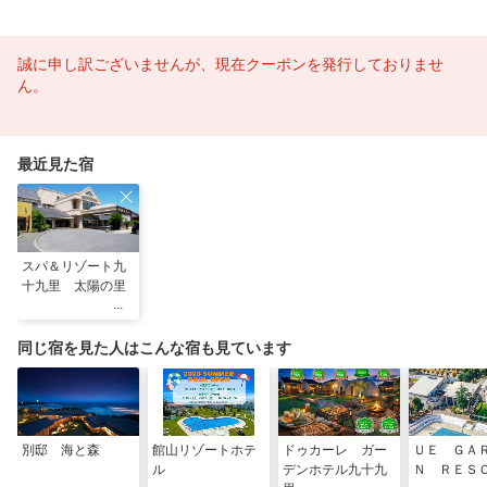
誠に申し訳ございませんが、現在クーポンを発行しておりませ
ん。
最近見た宿
スパ＆リゾート九
十九里 太陽の里
同じ宿を見た人はこんな宿も見ています
別邸 海と森
館山リゾートホテ
ドゥカーレ ガー
ＵＥ ＧＡ
ル
デンホテル九十九
Ｎ ＲＥＳ