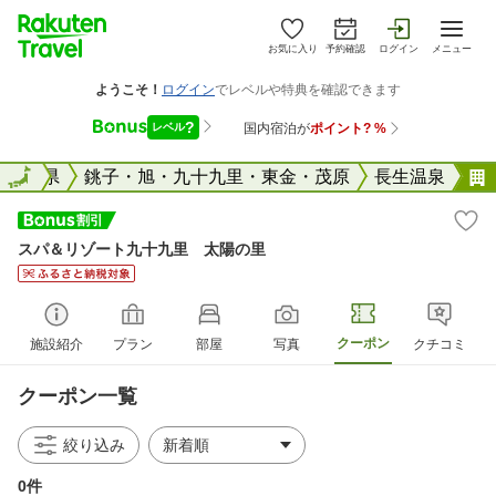
お気に入り
予約確認
ログイン
メニュー
国
千葉県
全国
銚子・旭・九十九里・東金・茂原
長生温泉
スパ＆リゾート九十九里 太陽の里
クーポン
施設紹介
プラン
部屋
写真
クチコミ
クーポン一覧
絞り込み
0件