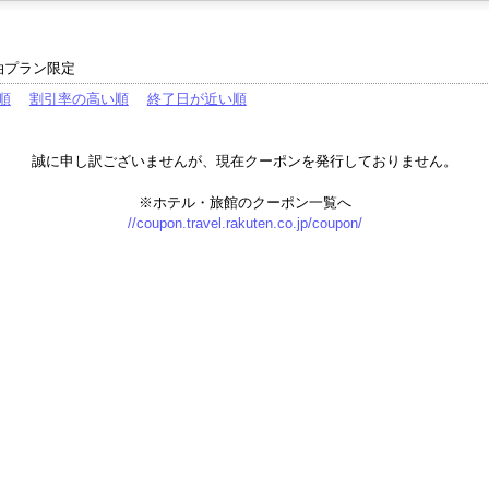
泊プラン限定
順
割引率の高い順
終了日が近い順
誠に申し訳ございませんが、現在クーポンを発行しておりません。
※ホテル・旅館のクーポン一覧へ
//coupon.travel.rakuten.co.jp/coupon/