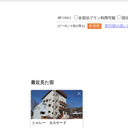
全宿泊プラン利用可能
宿
[絞り込む]
新着順
割引額の高い
[クーポンで並び替え]
最近見た宿
シャレー カスケード