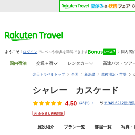
国内宿泊
交通＋宿
レンタカー
高速バス・ツア
楽天トラベルトップ
全国
新潟県
越後湯沢・苗場
シャレー カスケード
4.50
(
46
件)
〒949-6212新潟
施設紹介
プラン一覧
部屋一覧
写真・動