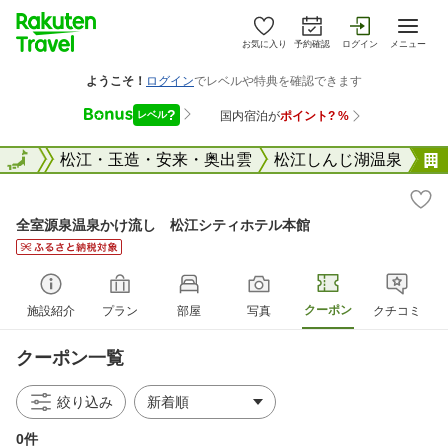
お気に入り
予約確認
ログイン
メニュー
島根県
全国
松江・玉造・安来・奥出雲
松江しんじ湖温泉
全室源泉温泉かけ流し 松江シティホテル本館
クーポン
施設紹介
プラン
部屋
写真
クチコミ
クーポン一覧
絞り込み
0件