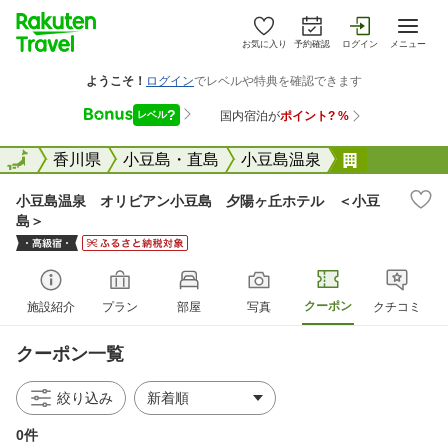
お気に入り
予約確認
ログイン
メニュー
全国
全国
香川県
小豆島・直島
小豆島温泉
小豆島温泉
小豆島温泉 オリビアン小豆島 夕陽ヶ丘ホテル ＜小豆
島＞
クーポン
施設紹介
プラン
部屋
写真
クチコミ
クーポン一覧
絞り込み
0件