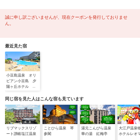
誠に申し訳ございませんが、現在クーポンを発行しておりませ
ん。
最近見た宿
小豆島温泉 オリ
ビアン小豆島 夕
陽ヶ丘ホテル ＜
小豆島＞
同じ宿を見た人はこんな宿も見ています
リブマックスリゾ
ことひら温泉 琴
湯元こんぴら温泉
大江戸温
ート讃岐塩江温泉
参閣
華の湯 紅梅亭
ホテルレオ