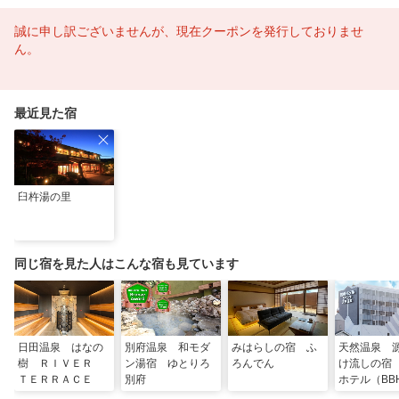
誠に申し訳ございませんが、現在クーポンを発行しておりませ
ん。
最近見た宿
臼杵湯の里
同じ宿を見た人はこんな宿も見ています
日田温泉 はなの
別府温泉 和モダ
みはらしの宿 ふ
天然温泉 
樹 ＲＩＶＥＲ
ン湯宿 ゆとりろ
ろんでん
け流しの宿
ＴＥＲＲＡＣＥ
別府
ホテル（BB
ルグループ