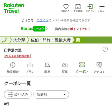
お気に入り
予約確認
ログイン
メニュー
全国
全国
大分県
佐伯・臼杵・豊後大野
臼杵湯の里
臼杵湯の里
クーポン
施設紹介
プラン
部屋
写真
クチコミ
クーポン一覧
絞り込み
0件