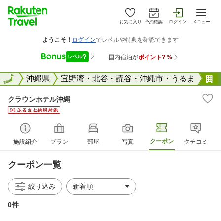
お気に入り
予約確認
ログイン
メニュー
全国
全国
沖縄県
宜野湾・北谷・読谷・沖縄市・うるま
クラウンホテル沖縄
クーポン
施設紹介
プラン
部屋
写真
クチコミ
クーポン一覧
絞り込み
0件