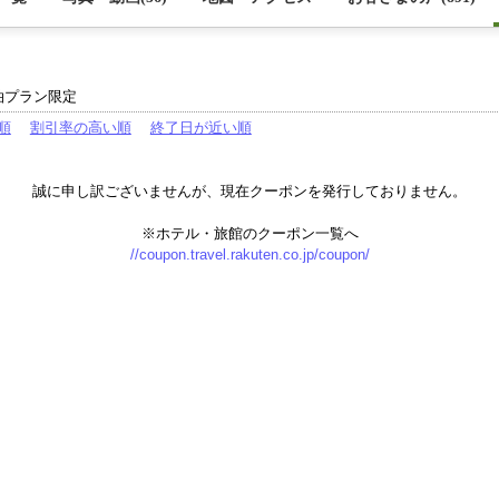
泊プラン限定
順
割引率の高い順
終了日が近い順
誠に申し訳ございませんが、現在クーポンを発行しておりません。
※ホテル・旅館のクーポン一覧へ
//coupon.travel.rakuten.co.jp/coupon/