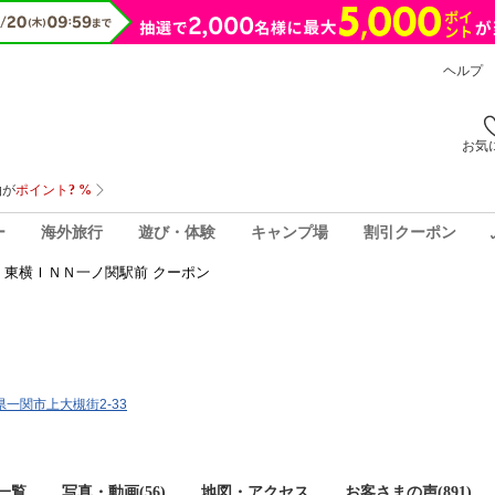
ヘルプ
お気
ー
海外旅行
遊び・体験
キャンプ場
割引クーポン
東横ＩＮＮ一ノ関駅前 クーポン
手県一関市上大槻街2-33
一覧
写真・動画(56)
地図・アクセス
お客さまの声(
891
)