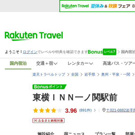
国内宿泊
交通＋宿
レンタカー
高速バス・ツア
楽天トラベルトップ
全国
岩手県
奥州・平泉・一関
東横ＩＮＮ一ノ関駅前
3.96
(
891
件)
〒021-0882岩
施設紹介
宿ニュース
プラン一覧
部屋