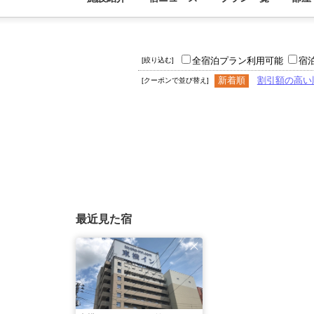
全宿泊プラン利用可能
宿
[絞り込む]
新着順
割引額の高い
[クーポンで並び替え]
最近見た宿