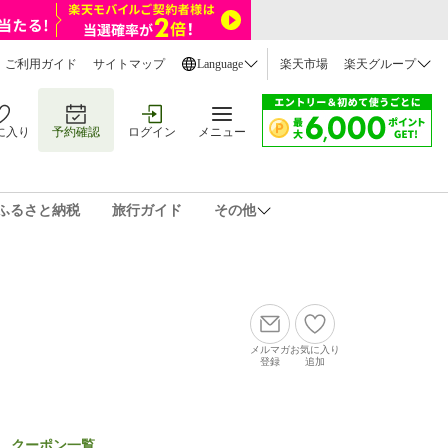
ご利用ガイド
サイトマップ
Language
楽天市場
楽天グループ
に入り
予約確認
ログイン
メニュー
ふるさと納税
旅行ガイド
その他
メルマガ
お気に入り
登録
追加
クーポン一覧