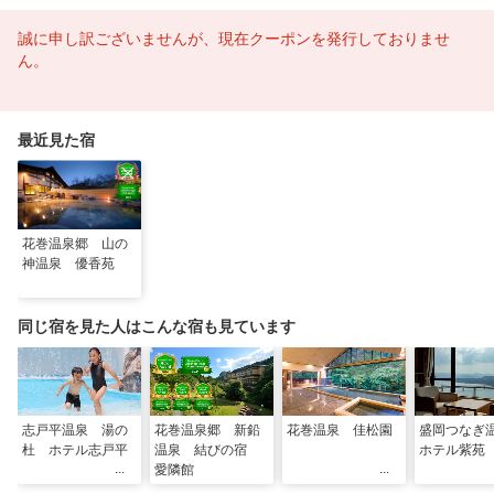
誠に申し訳ございませんが、現在クーポンを発行しておりませ
ん。
最近見た宿
花巻温泉郷 山の
神温泉 優香苑
同じ宿を見た人はこんな宿も見ています
志戸平温泉 湯の
花巻温泉郷 新鉛
花巻温泉 佳松園
盛岡つな
杜 ホテル志戸平
温泉 結びの宿
ホテル紫苑
愛隣館