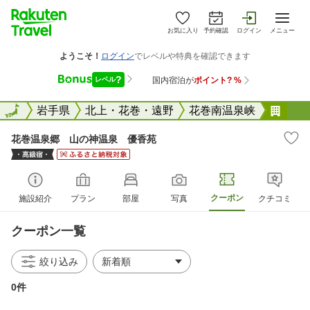
お気に入り
予約確認
ログイン
メニュー
全国
全国
岩手県
北上・花巻・遠野
花巻南温泉峡
花巻
花巻温泉郷 山の神温泉 優香苑
クーポン
施設紹介
プラン
部屋
写真
クチコミ
クーポン一覧
絞り込み
0件