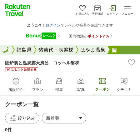
お気に入り
予約確認
ログイン
メニュー
全国
全国
福島県
猪苗代・表磐梯
はやま温泉
囲炉裏と
囲炉裏と温泉露天風呂 コッヘル磐梯
クーポン
施設紹介
プラン
部屋
写真
クチコミ
クーポン一覧
絞り込み
0件