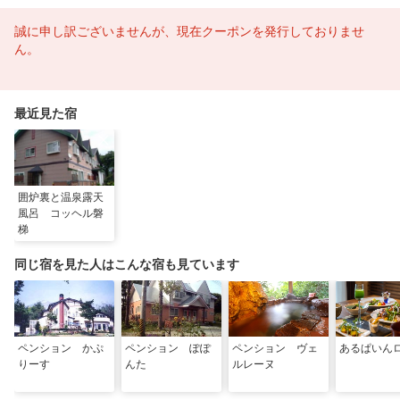
誠に申し訳ございませんが、現在クーポンを発行しておりませ
ん。
最近見た宿
囲炉裏と温泉露天
風呂 コッヘル磐
梯
同じ宿を見た人はこんな宿も見ています
ペンション かぷ
ペンション ぽぽ
ペンション ヴェ
あるぱいん
りーす
んた
ルレーヌ