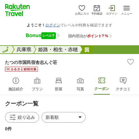
お気に入り
予約確認
ログイン
メニュー
全国
全国
兵庫県
姫路・相生・赤穂
たつの市国民宿舎志
たつの市国民宿舎志んぐ荘
クーポン
施設紹介
プラン
部屋
写真
クチコミ
クーポン一覧
絞り込み
0件