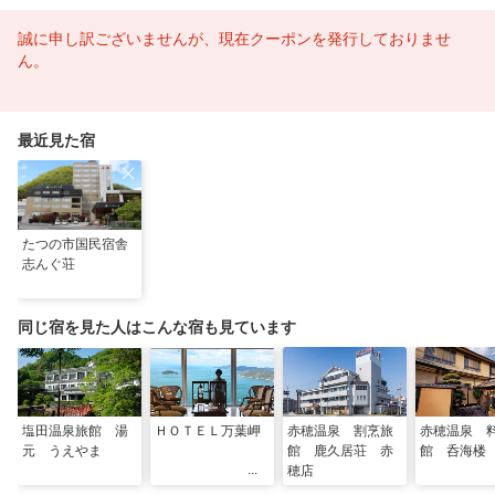
誠に申し訳ございませんが、現在クーポンを発行しておりませ
ん。
最近見た宿
たつの市国民宿舎
志んぐ荘
同じ宿を見た人はこんな宿も見ています
塩田温泉旅館 湯
ＨＯＴＥＬ万葉岬
赤穂温泉 割烹旅
赤穂温泉 
元 うえやま
館 鹿久居荘 赤
館 呑海楼
穂店