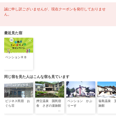
誠に申し訳ございませんが、現在クーポンを発行しておりませ
ん。
最近見た宿
ペンションＲＢ
同じ宿を見た人はこんな宿も見ています
ビジネス民宿 お
押立温泉 国民宿
ペンション かぷ
翁島温泉 
ぐら荘
舎 さぎの湯旅館
りーす
旅館