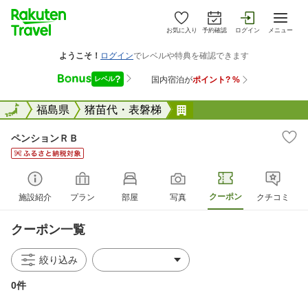
お気に入り
予約確認
ログイン
メニュー
全国
全国
福島県
猪苗代・表磐梯
ペンションＲＢ
ペンションＲＢ
クーポン
施設紹介
プラン
部屋
写真
クチコミ
クーポン一覧
絞り込み
0件