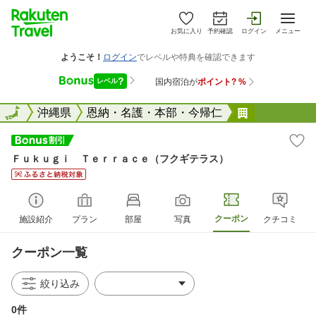
お気に入り
予約確認
ログイン
メニュー
全国
全国
沖縄県
恩納・名護・本部・今帰仁
Ｆｕｋｕｇ
Ｆｕｋｕｇｉ Ｔｅｒｒａｃｅ（フクギテラス）
クーポン
施設紹介
プラン
部屋
写真
クチコミ
クーポン一覧
絞り込み
0件