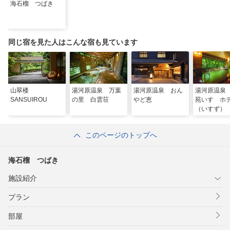
海石榴 つばき
同じ宿を見た人はこんな宿も見ています
山翠楼
湯河原温泉 万葉
湯河原温泉 おん
湯河原温泉
SANSUIROU
の里 白雲荘
やど恵
苑いすゞホ
（いすず）
このページのトップへ
海石榴 つばき
施設紹介
プラン
部屋