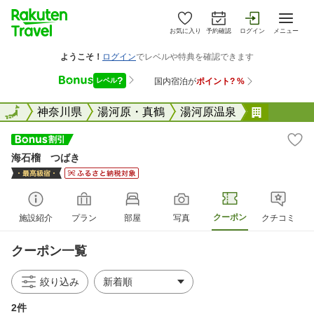
お気に入り
予約確認
ログイン
メニュー
全国
全国
神奈川県
湯河原・真鶴
湯河原温泉
海石榴 
海石榴 つばき
クーポン
施設紹介
プラン
部屋
写真
クチコミ
クーポン一覧
絞り込み
2件