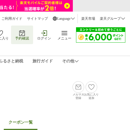
ご利用ガイド
サイトマップ
Language
楽天市場
楽天グループ
に入り
予約確認
ログイン
メニュー
ふるさと納税
旅行ガイド
その他
メルマガ
お気に入り
登録
追加
クーポン一覧