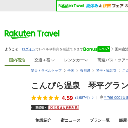
国内宿泊
交通＋宿
レンタカー
高速バス・ツア
楽天トラベルトップ
全国
香川県
琴平・観音寺
こ
こんぴら温泉 琴平グラ
4.59
(
1,987
件)
〒766-0001
施設紹介
宿ニュース
プラン一覧
部屋