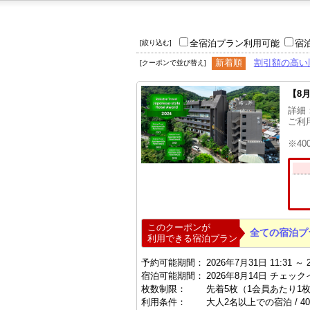
全宿泊プラン利用可能
宿
[絞り込む]
新着順
割引額の高い
[クーポンで並び替え]
【8
詳細
ご利
※4
このクーポンが
全ての宿泊プ
利用できる宿泊プラン
予約可能期間：
2026年7月31日 11:31 ～ 
宿泊可能期間：
2026年8月14日 チェック
枚数制限：
先着5枚（1会員あたり1
利用条件：
大人2名以上での宿泊 / 4