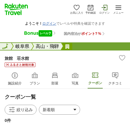
お気に入り
予約確認
ログイン
メニュー
全国
全国
岐阜県
高山・飛騨
旅館 荘水館
旅館 荘水館
クーポン
施設紹介
プラン
部屋
写真
クチコミ
クーポン一覧
絞り込み
0件