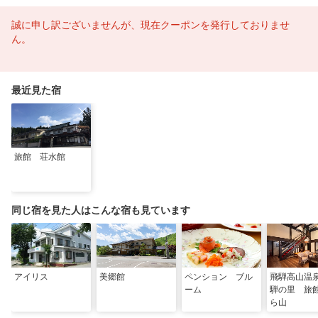
誠に申し訳ございませんが、現在クーポンを発行しておりませ
ん。
最近見た宿
旅館 荘水館
同じ宿を見た人はこんな宿も見ています
アイリス
美郷館
ペンション ブル
飛騨高山温
ーム
騨の里 旅
ら山