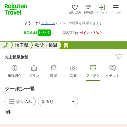
お気に入り
予約確認
ログイン
メニュー
全国
全国
埼玉県
秩父・長瀞
丸山鉱泉旅館
丸山鉱泉旅館
クーポン
施設紹介
プラン
部屋
写真
クチコミ
クーポン一覧
絞り込み
0件