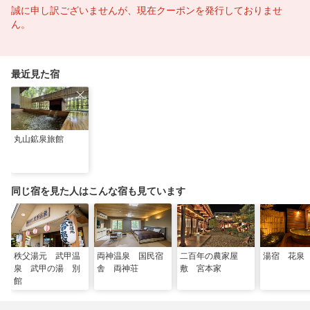
誠に申し訳ございませんが、現在クーポンを発行しておりませ
ん。
最近見た宿
丸山鉱泉旅館
同じ宿を見た人はこんな宿も見ています
秩父湯元 武甲温
両神温泉 国民宿
二百年の農家屋
湯宿 花泉
泉 武甲の湯 別
舎 両神荘
敷 宮本家
館