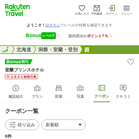
お気に入り
予約確認
ログイン
メニュー
全国
全国
北海道
洞爺・室蘭・登別
室蘭プリンスホテル
室蘭プリンスホテル
クーポン
施設紹介
プラン
部屋
写真
クチコミ
クーポン一覧
絞り込み
0件