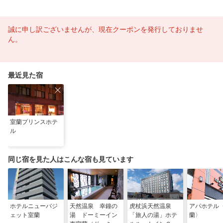
誠に申し訳ございませんが、現在クーポンを発行しておりませ
ん。
最近見た宿
室蘭プリンスホテ
ル
同じ宿を見た人はこんな宿も見ています
ホテルニューバジ
天然温泉 幸鐘の
虎杖浜天然温泉
アパホテル
ェット室蘭
湯 ドーミーイン
「旅人の湯」ホテ
蘭〉