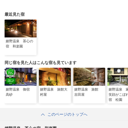
最近見た宿
嬉野温泉 茶心の
宿 和楽園
同じ宿を見た人はこんな宿も見ています
嬉野温泉 御宿
嬉野温泉 旅館大
嬉野温泉 旅館
嬉野温泉 
高砂
村屋
吉田屋
笑顔がこぼ
宿 松園
このページのトップへ