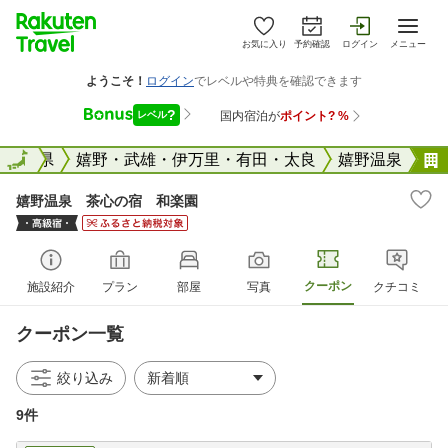
お気に入り
予約確認
ログイン
メニュー
国
佐賀県
全国
嬉野・武雄・伊万里・有田・太良
嬉野温泉
嬉野温泉 茶心の宿 和楽園
クーポン
施設紹介
プラン
部屋
写真
クチコミ
クーポン一覧
絞り込み
9件