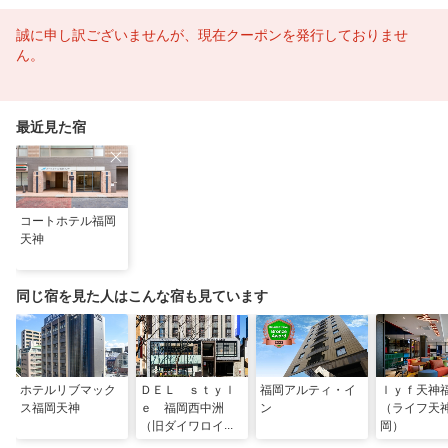
誠に申し訳ございませんが、現在クーポンを発行しておりませ
ん。
最近見た宿
コートホテル福岡
天神
同じ宿を見た人はこんな宿も見ています
ホテルリブマック
ＤＥＬ ｓｔｙｌ
福岡アルティ・イ
ｌｙｆ天神
ス福岡天神
ｅ 福岡西中洲
ン
（ライフ天
（旧ダイワロイネ
岡）
ットホテル福岡西