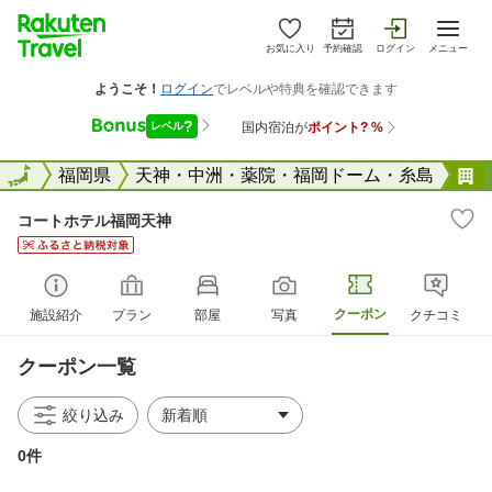
お気に入り
予約確認
ログイン
メニュー
全国
全国
福岡県
天神・中洲・薬院・福岡ドーム・糸島
コートホテル福岡天神
クーポン
施設紹介
プラン
部屋
写真
クチコミ
クーポン一覧
絞り込み
0件