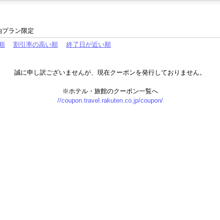
泊プラン限定
順
割引率の高い順
終了日が近い順
誠に申し訳ございませんが、現在クーポンを発行しておりません。
※ホテル・旅館のクーポン一覧へ
//coupon.travel.rakuten.co.jp/coupon/