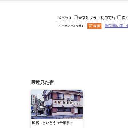
全宿泊プラン利用可能
宿
[絞り込む]
新着順
割引額の高い
[クーポンで並び替え]
最近見た宿
民宿 さいとう＜千葉県＞