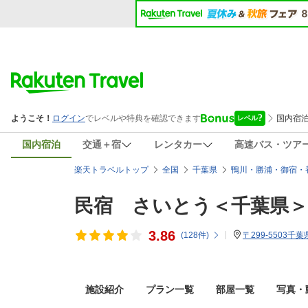
国内宿泊
交通＋宿
レンタカー
高速バス・ツア
楽天トラベルトップ
全国
千葉県
鴨川・勝浦・御宿・
民宿 さいとう＜千葉県＞
3.86
(
128
件)
〒299-5503千
施設紹介
プラン一覧
部屋一覧
写真・動