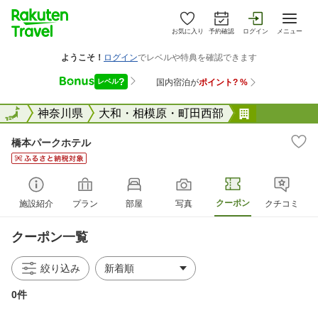
お気に入り
予約確認
ログイン
メニュー
全国
全国
神奈川県
大和・相模原・町田西部
橋本パーク
橋本パークホテル
クーポン
施設紹介
プラン
部屋
写真
クチコミ
クーポン一覧
絞り込み
0件