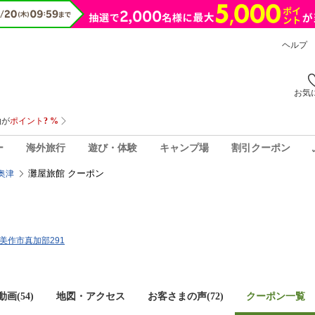
ヘルプ
お気
ー
海外旅行
遊び・体験
キャンプ場
割引クーポン
灘屋旅館 クーポン
奥津
県美作市真加部291
画(54)
地図・アクセス
お客さまの声(
72
)
クーポン一覧