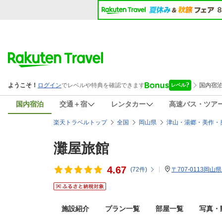
国内宿泊
交通＋宿
レンタカー
高速バス・ツア
楽天トラベルトップ
全国
岡山県
津山・湯郷・美作・
灘屋旅館
4.67
(
72
件)
〒707-0113岡山
施設紹介
プラン一覧
部屋一覧
写真・動