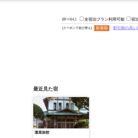
全宿泊プラン利用可能
宿
[絞り込む]
新着順
割引額の高い
[クーポンで並び替え]
最近見た宿
灘屋旅館