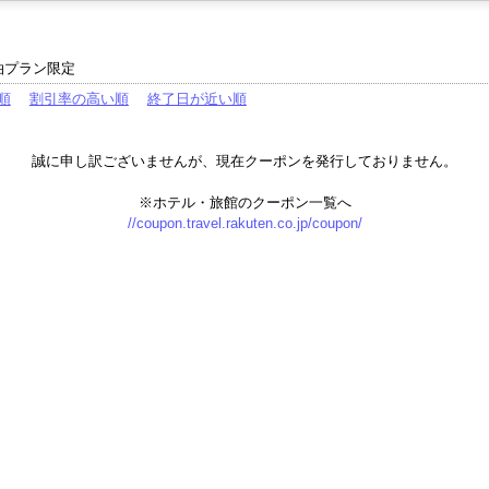
泊プラン限定
順
割引率の高い順
終了日が近い順
誠に申し訳ございませんが、現在クーポンを発行しておりません。
※ホテル・旅館のクーポン一覧へ
//coupon.travel.rakuten.co.jp/coupon/