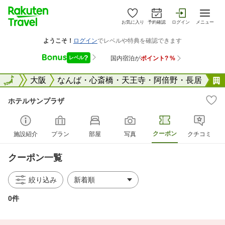
お気に入り
予約確認
ログイン
メニュー
大阪府
全国
大阪
なんば・心斎橋・天王寺・阿倍野・長居
ホテルサンプラザ
クーポン
施設紹介
プラン
部屋
写真
クチコミ
クーポン一覧
絞り込み
0件