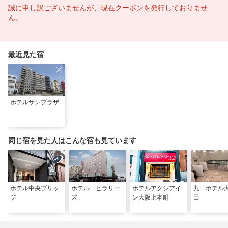
誠に申し訳ございませんが、現在クーポンを発行しておりませ
ん。
最近見た宿
ホテルサンプラザ
同じ宿を見た人はこんな宿も見ています
ホテル中央ブリッ
ホテル ヒラリー
ホテルアクシアイ
丸一ホテル
ジ
ズ
ン大阪上本町
田