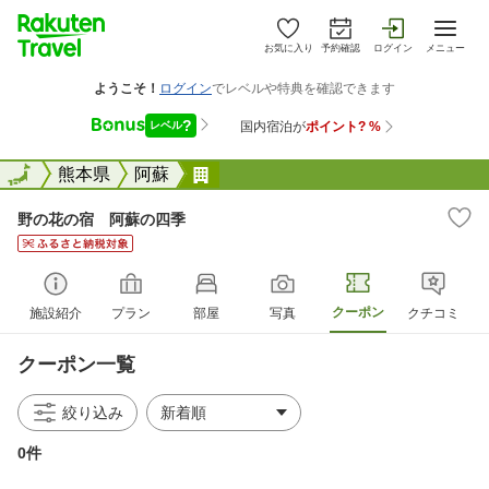
お気に入り
予約確認
ログイン
メニュー
全国
全国
熊本県
阿蘇
野の花の宿 阿蘇の四季
野の花の宿 阿蘇の四季
クーポン
施設紹介
プラン
部屋
写真
クチコミ
クーポン一覧
絞り込み
0件