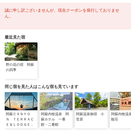
誠に申し訳ございませんが、現在クーポンを発行しておりませ
ん。
最近見た宿
野の花の宿 阿蘇
の四季
同じ宿を見た人はこんな宿も見ています
阿蘇ＣＡＮＹＯ
阿蘇内牧温泉 阿
阿蘇温泉御宿 小
阿蘇内牧温
Ｎ ＴＥＲＲＡＣ
蘇ホテル 一番
笠原
観荘
Ｅ＆ＬＯＤＧＥ
館・二番館
【温泉宿】