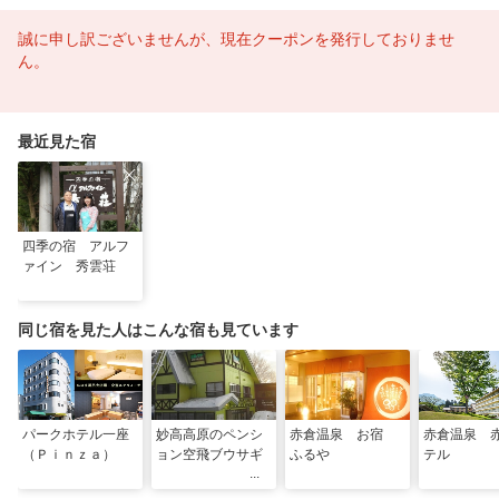
誠に申し訳ございませんが、現在クーポンを発行しておりませ
ん。
最近見た宿
四季の宿 アルフ
ァイン 秀雲荘
同じ宿を見た人はこんな宿も見ています
パークホテル一座
妙高高原のペンシ
赤倉温泉 お宿
赤倉温泉 
（Ｐｉｎｚａ）
ョン空飛ブウサギ
ふるや
テル