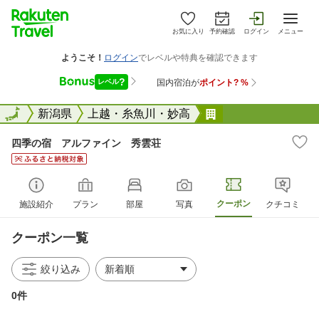
お気に入り
予約確認
ログイン
メニュー
全国
全国
新潟県
上越・糸魚川・妙高
四季の宿 アルフ
四季の宿 アルファイン 秀雲荘
クーポン
施設紹介
プラン
部屋
写真
クチコミ
クーポン一覧
絞り込み
0件