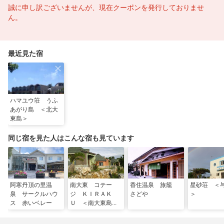
誠に申し訳ございませんが、現在クーポンを発行しておりませ
ん。
最近見た宿
ハマユウ荘 うふ
あがり島 ＜北大
東島＞
同じ宿を見た人はこんな宿も見ています
阿寒丹頂の里温
南大東 コテー
香住温泉 旅籠
星砂荘 ＜
泉 サークルハウ
ジ ＫＩＲＡＫ
さどや
＞
ス 赤いベレー
Ｕ ＜南大東島＞