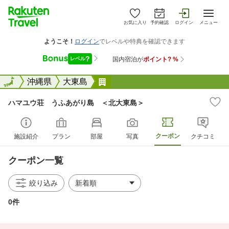
お気に入り
予約確認
ログイン
メニュー
全国
全国
沖縄県
大東島
ハマユウ荘 うふあがり島 ＜
ハマユウ荘 うふあがり島 ＜北大東島＞
クーポン
施設紹介
プラン
部屋
写真
クチコミ
クーポン一覧
絞り込み
0件