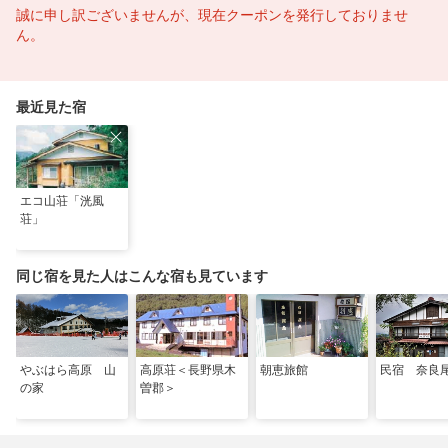
誠に申し訳ございませんが、現在クーポンを発行しておりませ
ん。
最近見た宿
エコ山荘「洸風
荘」
同じ宿を見た人はこんな宿も見ています
やぶはら高原 山
高原荘＜長野県木
朝恵旅館
民宿 奈良
の家
曽郡＞