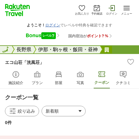
お気に入り
予約確認
ログイン
メニュー
全国
全国
長野県
伊那・駒ヶ根・飯田・昼神
エコ山荘「
エコ山荘「洸風荘」
クーポン
施設紹介
プラン
部屋
写真
クチコミ
クーポン一覧
絞り込み
0件