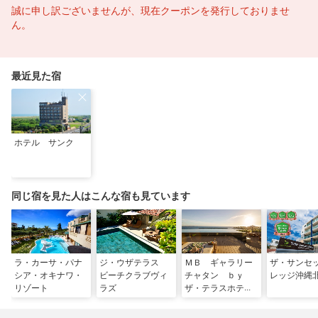
誠に申し訳ございませんが、現在クーポンを発行しておりませ
ん。
最近見た宿
ホテル サンク
同じ宿を見た人はこんな宿も見ています
ラ・カーサ・パナ
ジ・ウザテラス
ＭＢ ギャラリー
ザ・サンセ
シア・オキナワ・
ビーチクラブヴィ
チャタン ｂｙ
レッジ沖縄
リゾート
ラズ
ザ・テラスホテル
ズ