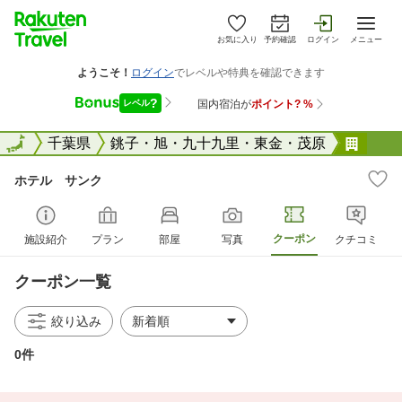
お気に入り
予約確認
ログイン
メニュー
全国
全国
千葉県
銚子・旭・九十九里・東金・茂原
ホテ
ホテル サンク
クーポン
施設紹介
プラン
部屋
写真
クチコミ
クーポン一覧
絞り込み
0件